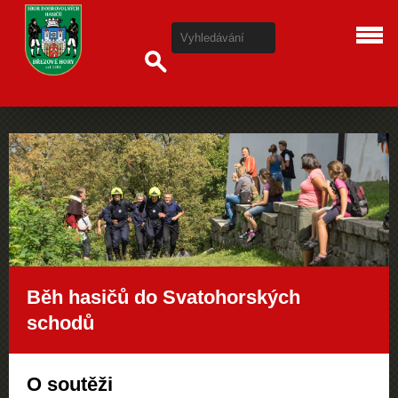
Běh hasičů do Svatohorských
schodů
O soutěži