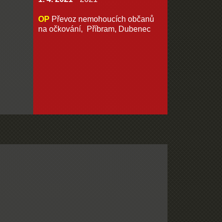
OP
Převoz nemohoucích občanů
na očkování, Příbram, Dubenec