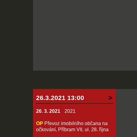
26.3.2021 13:00
26. 3. 2021
2021
OP
Převoz imobilního občana na
očkování, Příbram VII, ul. 28. října