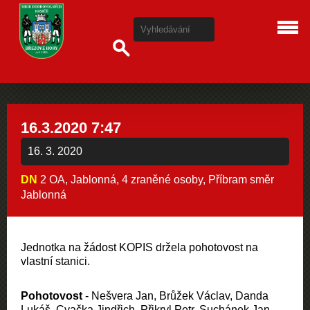
16.3.2020 7:47
16. 3. 2020
DN
2 OA, Jablonná, 4 zraněné osoby, Příbram směr
Jablonná
Jednotka na žádost KOPIS držela pohotovost na
vlastní stanici.
Pohotovost
- Nešvera Jan, Brůžek Václav, Danda
Lukáš, Cvačka Jindřich, Přikryl Petr, Suchánek Jan,