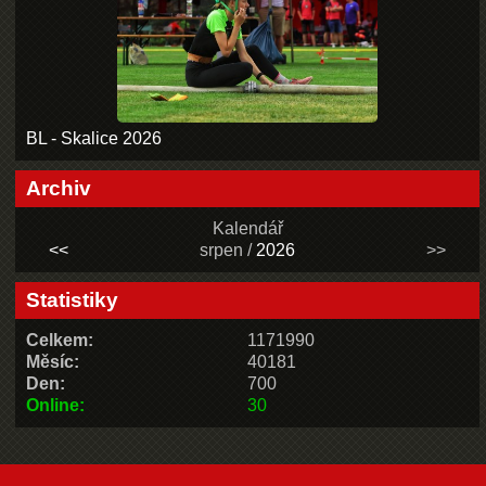
BL - Skalice 2026
Archiv
Kalendář
<<
srpen /
2026
>>
Statistiky
Celkem:
1171990
Měsíc:
40181
Den:
700
Online:
30