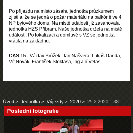
Po příjezdu na místo zásahu jednotka průzkumem
zjistila, že se jedná o požár materiálu na balkóně ve 4
NP bytového domu. Na místě události již zasahovala
jednotka HZS Příbram. Naše jednotka držela na místě
události. Po lokalizaci a domluvě s VZ se jednotka
vrátila na základnu.
CAS 15
- Václav Brůžek, Jan Našvera, Lukáš Danda,
Vít Novák, František Stoklasa, Ing.Jiří Velas,
Úvod
Jednotka
Výjezdy
2020
25.2.2020 1:38
Poslední fotografie