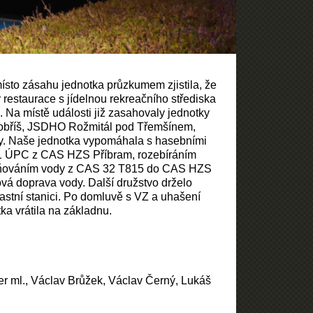
ísto zásahu jednotka průzkumem zjistila, že
 restaurace s jídelnou rekreačního střediska
 Na místě události již zasahovaly jednotky
obříš, JSDHO Rožmitál pod Třemšínem,
y. Naše jednotka vypomáhala s hasebními
 1 ÚPC z CAS HZS Příbram, rozebíráním
plňováním vody z CAS 32 T815 do CAS HZS
vá doprava vody. Další družstvo drželo
astní stanici. Po domluvě s VZ a uhašení
ka vrátila na základnu.
ajer ml., Václav Brůžek, Václav Černý, Lukáš