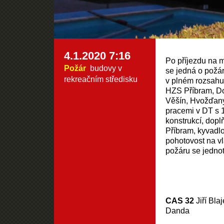
4.1.2020 7:16
Po příjezdu na m
Požár
budovy v
se jedná o požár
rekreačním středisku
v plném rozsahu.
HZS Příbram, D
Věšín, Hvožďan
pracemi v DT s
konstrukcí, do
Příbram, kyvadlo
pohotovost na vl
požáru se jednot
CAS 32
Jiří Bl
Danda