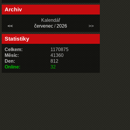
Archiv
Kalendář
<<
červenec
/
2026
>>
Statistiky
Celkem:
1170875
Měsíc:
41360
Den:
812
Online:
32