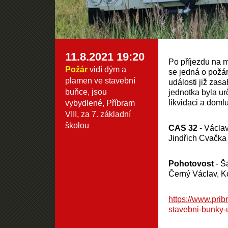
11.8.2021 19:20
Po příjezdu na m
Požár
vidí dým a
se jedná o požá
plamen ve stavební
události již za
buňce, jsou
jednotka byla ur
likvidaci a doml
vybydlené, Příbram
VIII, za 7. základní
školou
CAS 32
- Václav
Jindřich Cvačka
Pohotovost
- Š
Černý Václav, K
https://www.prib
stavebni-bunky-