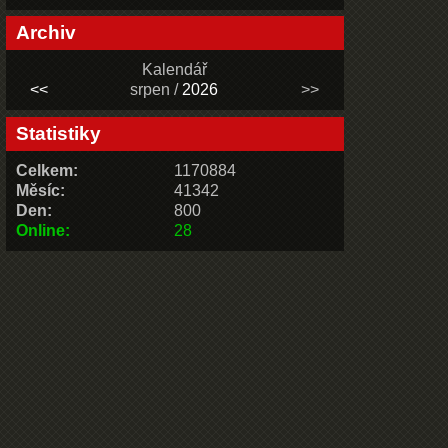
Archiv
Kalendář
<<
srpen /
2026
>>
Statistiky
Celkem:
1170884
Měsíc:
41342
Den:
800
Online:
28