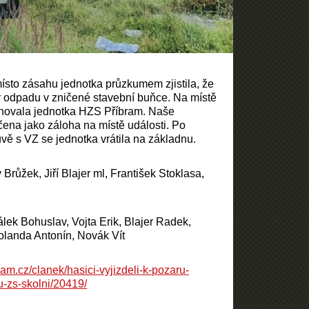
ísto zásahu jednotka průzkumem zjistila, že
r odpadu v zničené stavební buňce. Na místě
sahovala jednotka HZS Příbram. Naše
čena jako záloha na místě události. Po
uvě s VZ se jednotka vrátila na základnu.
 Brůžek, Jiří Blajer ml, František Stoklasa,
álek Bohuslav, Vojta Erik, Blajer Radek,
olanda Antonín, Novák Vít
ram.cz/clanek/hasici-vyjizdeli-k-pozaru-
u-zs-skolni/20419/