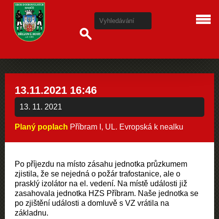
13.11.2021 16:46
13. 11. 2021
Planý poplach
Příbram I, UL. Evropská k nealku
Po příjezdu na místo zásahu jednotka průzkumem
zjistila, že se nejedná o požár trafostanice, ale o
prasklý izolátor na el. vedení. Na místě události již
zasahovala jednotka HZS Příbram. Naše jednotka se
po zjištění události a domluvě s VZ vrátila na
základnu.