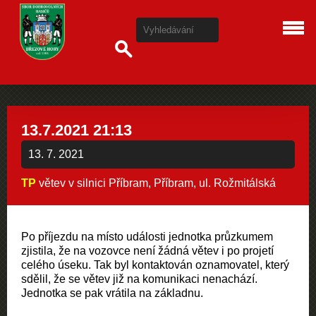
13.7.2021 21:13
13. 7. 2021
TP
větev v silnici Příbram, Příbram, ul. Rožmitálská
Po příjezdu na místo události jednotka průzkumem
zjistila, že na vozovce není žádná větev i po projetí
celého úseku. Tak byl kontaktován oznamovatel, který
sdělil, že se větev již na komunikaci nenachází.
Jednotka se pak vrátila na základnu.