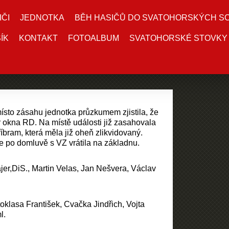
IČI
JEDNOTKA
BĚH HASIČŮ DO SVATOHORSKÝCH S
ÍK
KONTAKT
FOTOALBUM
SVATOHORSKÉ STOVKY
ísto zásahu jednotka průzkumem zjistila, že
 okna RD. Na místě události již zasahovala
bram, která měla již oheň zlikvidovaný.
e po domluvě s VZ vrátila na základnu.
lajer,DiS., Martin Velas, Jan Nešvera, Václav
toklasa František, Cvačka Jindřich, Vojta
l.