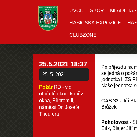
ÚVOD
SBOR
MLADÍ HAS
HASIČSKÁ EXPOZICE
HAS
CLUBZONE
25.5.2021 18:37
Po příjezdu na m
se jedná o požár
25. 5. 2021
jednotka HZS Pří
Naše jednotka s
Požár
RD - vidí
ohořelé okno, kouř z
okna, Příbram II,
CAS 32
- Jiří B
Brůžek
náměstí Dr. Josefa
Theurera
Pohotovost
- S
Erik, Blajer Jiří m