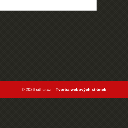
© 2026 sdhcr.cz
|
Tvorba webových stránek