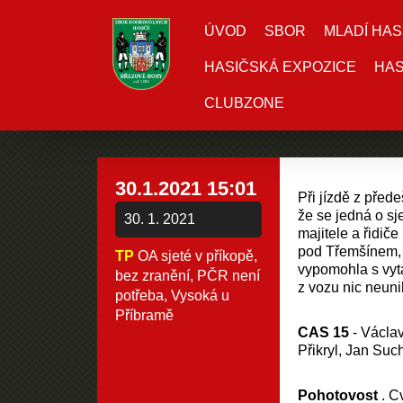
ÚVOD
SBOR
MLADÍ HAS
HASIČSKÁ EXPOZICE
HAS
CLUBZONE
30.1.2021 15:01
Při jízdě z před
že se jedná o s
30. 1. 2021
majitele a řidič
pod Třemšínem, 
TP
OA sjeté v příkopě,
vypomohla s vyt
bez zranění, PČR není
z vozu nic neuni
potřeba, Vysoká u
Příbramě
CAS 15
- Václav
Přikryl, Jan Suc
Pohotovost
. Cv