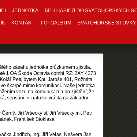
IČI
JEDNOTKA
BĚH HASIČŮ DO SVATOHORSKÝCH S
ÍK
KONTAKT
FOTOALBUM
SVATOHORSKÉ STOVKY
ešlého zásahu jednotka průzkumem zjistila,
jeté 1 OA Škoda Octavia combi RZ: 2AY 4273
e Kolář Petr, bytem Kpt. Jaroše 401, Rožmitál
ve škarpě mimo komunikaci. Naše jednotka
ažením vozu na komunikaci a po zjištění, že
ká, sepsání iniciálu se vrátila na základnu.
 Černý, Jiří Vršecký st, Jiří Vršecký ml, Petr
hánek, František Stoklasa
ačka Jindřich, Ing. Jiří Velas, Nešvera Jan,