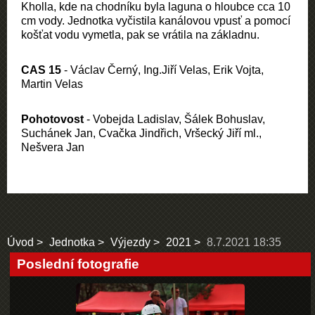
Kholla, kde na chodníku byla laguna o hloubce cca 10
cm vody. Jednotka vyčistila kanálovou vpusť a pomocí
košťat vodu vymetla, pak se vrátila na základnu.
CAS 15
- Václav Černý, Ing.Jiří Velas, Erik Vojta,
Martin Velas
Pohotovost
- Vobejda Ladislav, Šálek Bohuslav,
Suchánek Jan, Cvačka Jindřich, Vršecký Jiří ml.,
Nešvera Jan
Úvod
Jednotka
Výjezdy
2021
8.7.2021 18:35
Poslední fotografie