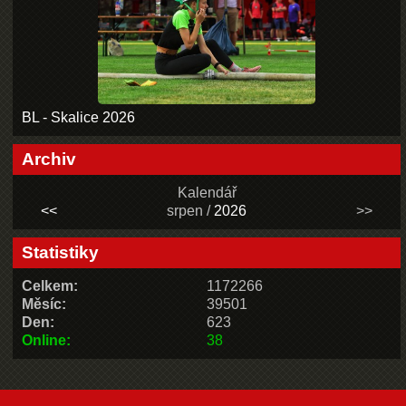
BL - Skalice 2026
Archiv
Kalendář
<<
srpen /
2026
>>
Statistiky
Celkem:
1172266
Měsíc:
39501
Den:
623
Online:
38