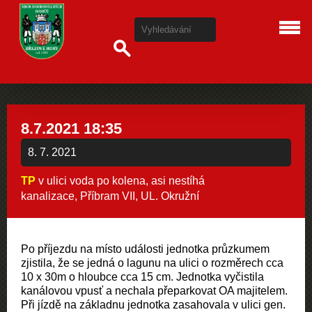
8.7.2021 18:35
8. 7. 2021
TP
v ulici voda po kolena, asi nestíhá
kanalizace, Příbram VII, UL. Okružní
Po příjezdu na místo události jednotka průzkumem
zjistila, že se jedná o lagunu na ulici o rozměrech cca
10 x 30m o hloubce cca 15 cm. Jednotka vyčistila
kanálovou vpusť a nechala přeparkovat OA majitelem.
Při jízdě na základnu jednotka zasahovala v ulici gen.