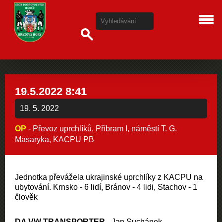
19.5.2022 8:41
19. 5. 2022
OP
- Převoz uprchlíků, Příbram I, náměstí T. G.
Masaryka, KACPU PB
Jednotka převážela ukrajinské uprchlíky z KACPU na
ubytování. Krnsko - 6 lidí, Bránov - 4 lidi, Stachov - 1
člověk
DA VW TRANSPORTER
- Jan Suchánek