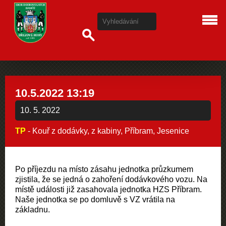
10.5.2022 13:19
10. 5. 2022
TP
- Kouř z dodávky, z kabiny, Příbram, Jesenice
Po příjezdu na místo zásahu jednotka průzkumem
zjistila, že se jedná o zahoření dodávkového vozu. Na
místě události již zasahovala jednotka HZS Příbram.
Naše jednotka se po domluvě s VZ vrátila na
základnu.