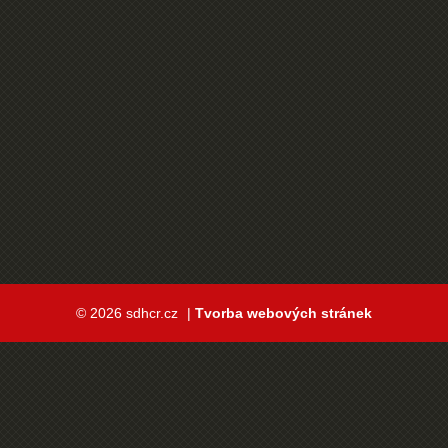
© 2026 sdhcr.cz
|
Tvorba webových stránek