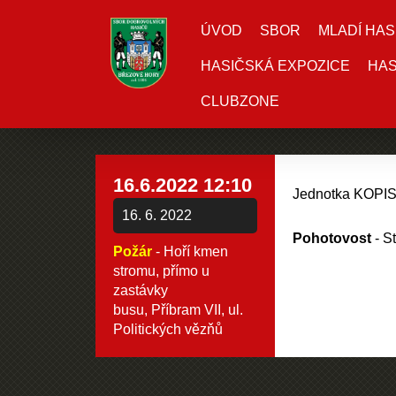
ÚVOD
SBOR
MLADÍ HAS
HASIČSKÁ EXPOZICE
HAS
CLUBZONE
16.6.2022 12:10
Jednotka KOPIS
16. 6. 2022
Pohotovost
- S
Požár
- Hoří kmen
stromu, přímo u
zastávky
busu, Příbram VII, ul.
Politických vězňů