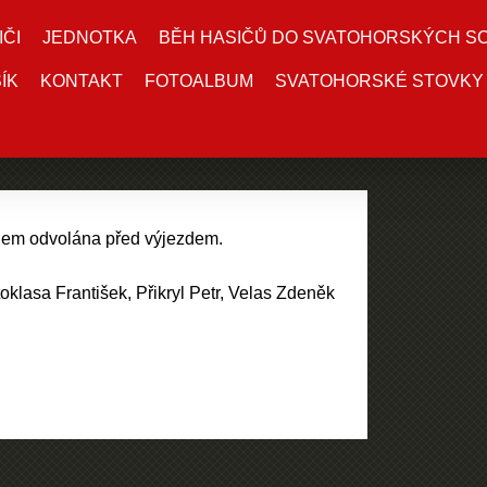
IČI
JEDNOTKA
BĚH HASIČŮ DO SVATOHORSKÝCH S
ÍK
KONTAKT
FOTOALBUM
SVATOHORSKÉ STOVKY
em odvolána před výjezdem.
toklasa František, Přikryl Petr, Velas Zdeněk