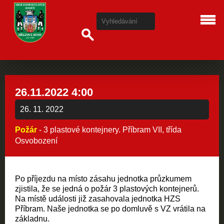
26.11.2022 4:00
26. 11. 2022
Požár
- 3 plastové kontejnery. Příbram VII, třída
Osvobození
Po příjezdu na místo zásahu jednotka průzkumem
zjistila, že se jedná o požár 3 plastových kontejnerů.
Na místě události již zasahovala jednotka HZS
Příbram. Naše jednotka se po domluvě s VZ vrátila na
základnu.