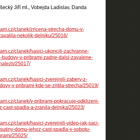
ršecký Jiří ml., Vobejda Ladislav, Danda
ram.cz/clanek/zricena-strecha-domu-v-
zavalila-nekolik-delniku/25016/
ram.cz/clanek/hasici-ukoncili-zachranne-
h-budovy-v-pribrami-zadne-dalsi-zavalene-
nalezli/25017/
ram.cz/clanek/hasici-zverejnili-zabery-z-
ovy-v-pribrami-kde-se-zritila-strecha/25019/
ram.cz/clanek/v-pribrami-pokracuje-odklizeni-
z-cast-spadla-a-zranila-delnika/25023/
ram.cz/clanek/hasici-zverejnili-video-jak-saci-
-sutiny-domu-jehoz-cast-spadla-v-sobotu-
brami/25025/