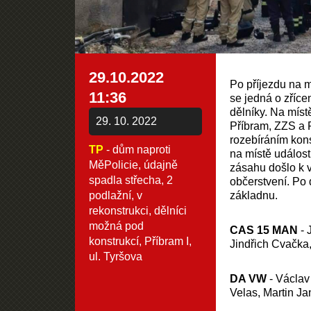
29.10.2022
Po příjezdu na m
11:36
se jedná o zříc
dělníky. Na míst
29. 10. 2022
Příbram, ZZS a
rozebíráním kon
TP
- dům naproti
na místě událost
MěPolicie, údajně
zásahu došlo k v
spadla střecha, 2
občerstvení. Po 
podlažní, v
základnu.
rekonstrukci, dělníci
možná pod
CAS 15 MAN
- J
konstrukcí, Příbram I,
Jindřich Cvačka,
ul. Tyršova
DA VW
- Václav
Velas, Martin Ja