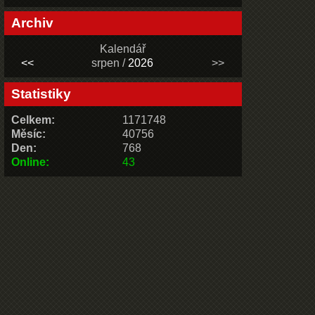
Archiv
Kalendář
<<
srpen /
2026
>>
Statistiky
Celkem:
1171748
Měsíc:
40756
Den:
768
Online:
43