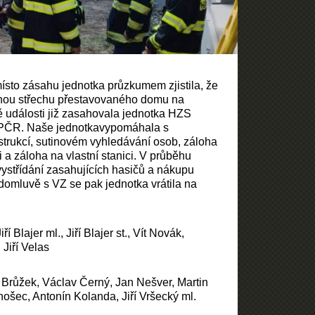
ísto zásahu jednotka průzkumem zjistila, že
enou střechu přestavovaného domu na
ě události již zasahovala jednotka HZS
 PČR. Naše jednotkavypomáhala s
strukcí, sutinovém vyhledávání osob, záloha
i a záloha na vlastní stanici. V průběhu
ystřídání zasahujících hasičů a nákupu
domluvě s VZ se pak jednotka vrátila na
iří Blajer ml., Jiří Blajer st., Vít Novák,
 Jiří Velas
 Brůžek, Václav Černý, Jan Nešver, Martin
nošec, Antonín Kolanda, Jiří Vršecký ml.