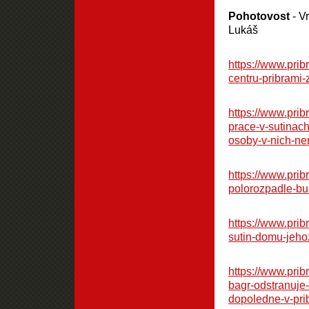
Pohotovost
- V
Lukáš
https://www.prib
centru-pribrami-
https://www.prib
prace-v-sutinac
osoby-v-nich-ne
https://www.prib
polorozpadle-bud
https://www.prib
sutin-domu-jeho
https://www.prib
bagr-odstranuje
dopoledne-v-pri