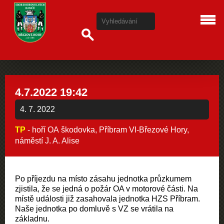
4.7.2022 19:42
4. 7. 2022
TP
- hoří OA škodovka, Příbram VI-Březové Hory,
náměstí J. A. Alise
Po příjezdu na místo zásahu jednotka průzkumem
zjistila, že se jedná o požár OA v motorové části. Na
místě události již zasahovala jednotka HZS Příbram.
Naše jednotka po domluvě s VZ se vrátila na
základnu.