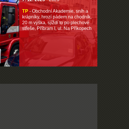
TP
- Obchodní Akademie, sníh a
krápníky, hrozí pádem na chodník,
20 m výška, sjíždí to po plechové
střeše, Příbram I, ul. Na Příkopech