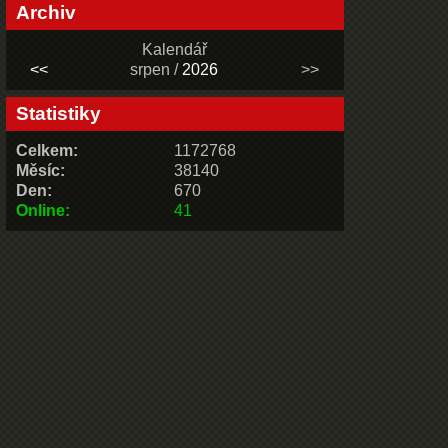
Archiv
Kalendář
<<
srpen /
2026
>>
Statistiky
Celkem:
1172768
Měsíc:
38140
Den:
670
Online:
41