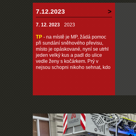
7.12.2023
7. 12. 2023
2023
TP
- na místě je MP, žádá pomoc
při sundání sněhového převisu,
místo je opáskované, nyní se utrhl
jeden velký kus a padl do ulice
vedle ženy s kočárkem. Prý v
nejsou schopni nikoho sehnat, kdo
by to zlikvidoval. Jedná se o
budovu banky