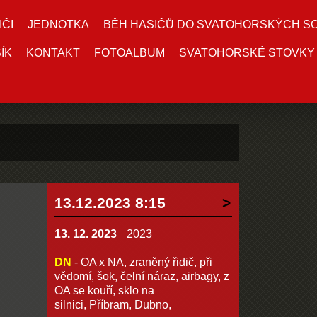
IČI
JEDNOTKA
BĚH HASIČŮ DO SVATOHORSKÝCH S
ÍK
KONTAKT
FOTOALBUM
SVATOHORSKÉ STOVKY
13.12.2023 8:15
13. 12. 2023
2023
DN
- OA x NA, zraněný řidič, při
vědomí, šok, čelní náraz, airbagy, z
OA se kouří, sklo na
silnici, Příbram, Dubno,