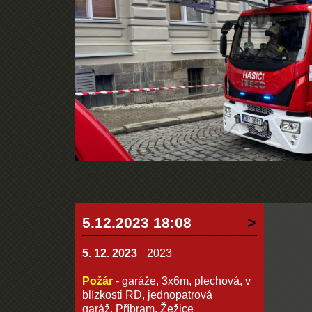
5.12.2023 18:08
5. 12. 2023
2023
Požár
- garáže, 3x6m, plechová, v
blízkosti RD, jednopatrová
garáž, Příbram, Žežice