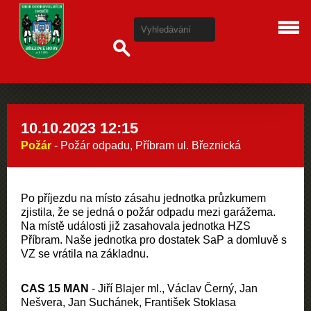
10.10.2023 12:15
Požár
- Požár odpadu, Příbram ul. Březnická
Po příjezdu na místo zásahu jednotka průzkumem
zjistila, že se jedná o požár odpadu mezi garážema.
Na místě události již zasahovala jednotka HZS
Příbram. Naše jednotka pro dostatek SaP a domluvě s
VZ se vrátila na základnu.
CAS 15 MAN
- Jiří Blajer ml., Václav Černý, Jan
Nešvera, Jan Suchánek, František Stoklasa