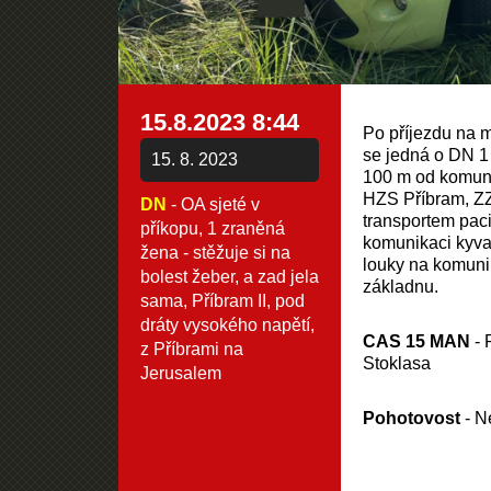
15.8.2023 8:44
Po příjezdu na m
se jedná o DN 1
15. 8. 2023
100 m od komuni
HZS Příbram, ZZ
DN
- OA sjeté v
transportem paci
příkopu, 1 zraněná
komunikaci kyva
žena - stěžuje si na
louky na komuni
bolest žeber, a zad jela
základnu.
sama, Příbram II, pod
dráty vysokého napětí,
CAS 15 MAN
- 
z Příbrami na
Stoklasa
Jerusalem
Pohotovost
- N