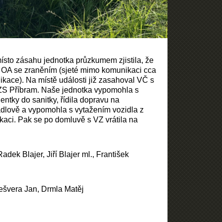
ísto zásahu jednotka průzkumem zjistila, že
 OA se zraněním (sjeté mimo komunikaci cca
kace). Na místě události již zasahoval VČ s
S Příbram. Naše jednotka vypomohla s
entky do sanitky, řídila dopravu na
dlově a vypomohla s vytažením vozidla z
kaci. Pak se po domluvě s VZ vrátila na
Radek Blajer, Jiří Blajer ml., František
ešvera Jan, Drmla Matěj