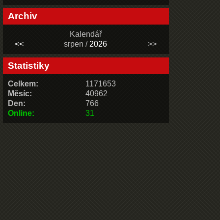
Archiv
Kalendář
<<
srpen /
2026
>>
Statistiky
Celkem:
1171653
Měsíc:
40962
Den:
766
Online:
31