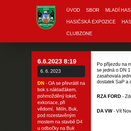
ÚVOD
SBOR
MLADÍ HAS
HASIČSKÁ EXPOZICE
HAS
CLUBZONE
6.6.2023 8:19
Po příjezdu na m
se jedná o DN 1 
6. 6. 2023
zasahovala jedn
dostatek SaP a 
DN
- OA se převrátil na
bok s náklaďákem,
pohmožděný loket,
RZA FORD
- Z
exkoriace, při
vědomí, Milín, Buk,
DA VW
- Vít Nov
pod rozestavěným
mostem na stavbě D4
u odbočky na Buk