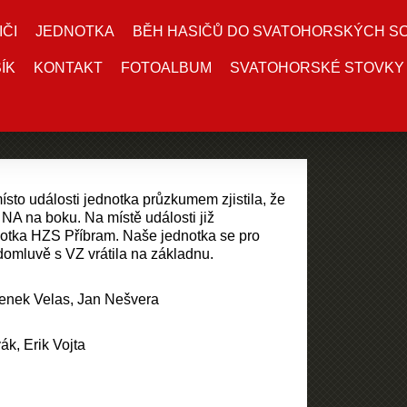
IČI
JEDNOTKA
BĚH HASIČŮ DO SVATOHORSKÝCH S
ÍK
KONTAKT
FOTOALBUM
SVATOHORSKÉ STOVKY
ísto události jednotka průzkumem zjistila, že
NA na boku. Na místě události již
otka HZS Příbram. Naše jednotka se pro
domluvě s VZ vrátila na základnu.
denek Velas, Jan Nešvera
ák, Erik Vojta