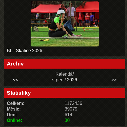
BL - Skalice 2026
Archiv
Kalendář
<<
srpen /
2026
>>
Statistiky
Celkem:
1172436
Měsíc:
39079
Den:
614
Online:
30