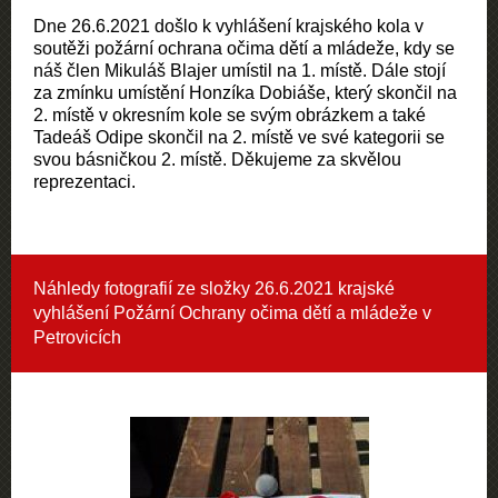
Dne 26.6.2021 došlo k vyhlášení krajského kola v
soutěži požární ochrana očima dětí a mládeže, kdy se
náš člen Mikuláš Blajer umístil na 1. místě. Dále stojí
za zmínku umístění Honzíka Dobiáše, který skončil na
2. místě v okresním kole se svým obrázkem a také
Tadeáš Odipe skončil na 2. místě ve své kategorii se
svou básničkou 2. místě. Děkujeme za skvělou
reprezentaci.
Náhledy fotografií ze složky
26.6.2021 krajské
vyhlášení Požární Ochrany očima dětí a mládeže v
Petrovicích