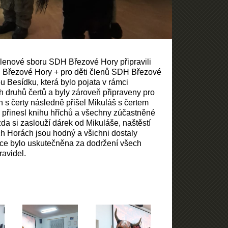
lenové sboru SDH Březové Hory připravili
Březové Hory + pro děti členů SDH Březové
 Besídku, která bylo pojata v rámci
 druhů čertů a byly zároveň připraveny pro
ch s čerty následně přišel Mikuláš s čertem
 přinesl knihu hříchů a všechny zúčastněné
 zda si zaslouží dárek od Mikuláše, naštěstí
ch Horách jsou hodný a všichni dostaly
kce bylo uskutečněna za dodržení všech
ravidel.