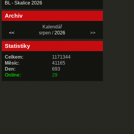
BL - Skalice 2026
Archiv
Kalendář
<<
srpen /
2026
>>
Statistiky
Celkem:
1171344
Měsíc:
41165
Den:
693
Online:
29