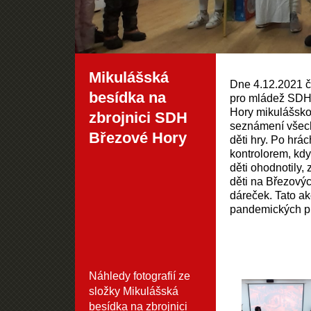
Mikulášská
Dne 4.12.2021 č
besídka na
pro mládež SDH 
Hory mikulášskou
zbrojnici SDH
seznámení všech
Březové Hory
děti hry. Po hrá
kontrolorem, kdy
děti ohodnotily,
děti na Březový
dáreček. Tato a
pandemických p
Náhledy fotografií ze
složky
Mikulášská
besídka na zbrojnici