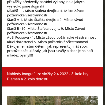
překážky předvedly parádní výkony, no a jakých 
výsledků jsme dosáhli?
Mladší - 1. Místo Štafeta dvojic a 4. Místo Závod 
požárnické všestrannosti
Starší A 1. Místo Štafeta dvojic a 2. Místo závod 
požárnické všestrannosti
Starší B -10. Místo Štafeta dvojic, 9. Místo Závod 
požárnické všestrannosti
Adél Fousová - 1. Místo závod požárnické všestrannosti
Kluci dorostenci 5. Místo požárnické všestrannosti
Děkujeme našim dětem, jak reprezentují náš sbor, 
protože opět ukázaly, jak jsou skvělý a sbor je na naší 
mládež pyšný!!!!
Náhledy fotografií ze složky
2.4.2022 - 3. kolo hry
Plamen a 2. kolo dorostu