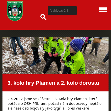
3. kolo hry Plamen a 2. kolo dorostu
2.4.2022 jsme se zúčastnili 3. Kola hry Plamen, které 
pořádalo OSH Příbram, počasí nám doopravdy nepřálo, 
ale naše děti bojovaly jako tygři a i přes veškeré 