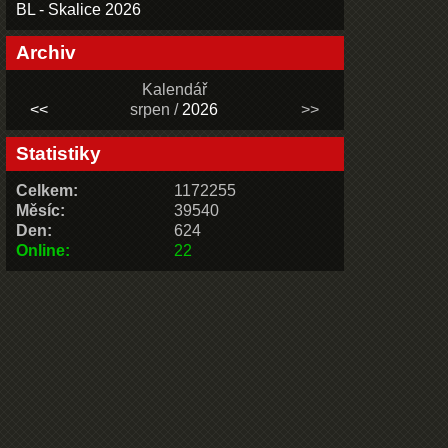
BL - Skalice 2026
Archiv
Kalendář
<<
srpen /
2026
>>
Statistiky
Celkem:
1172255
Měsíc:
39540
Den:
624
Online:
22