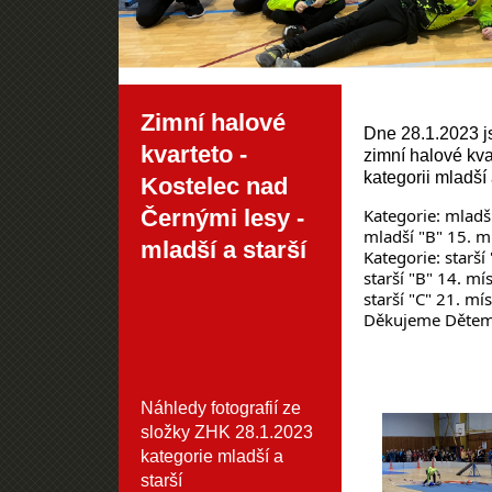
Zimní halové
Dne 28.1.2023 j
kvarteto -
zimní halové kva
kategorii mladší 
Kostelec nad
Černými lesy -
Kategorie: mladší
mladší "B" 15. m
mladší a starší
Kategorie: starší
starší "B" 14. mí
starší "C" 21. mí
Děkujeme Dětem 
Náhledy fotografií ze
složky
ZHK 28.1.2023
kategorie mladší a
starší