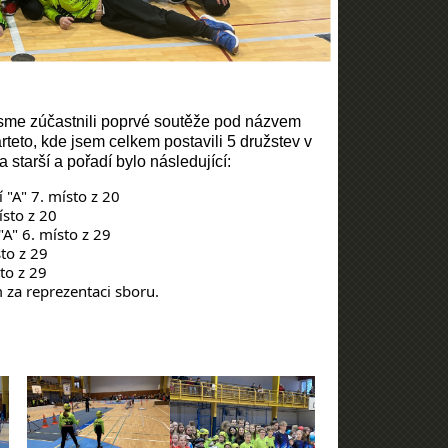
sme zúčastnili poprvé soutěže pod názvem
rteto, kde jsem celkem postavili 5 družstev v
a starší a pořadí bylo následující:
 "A" 7. místo z 20
ísto z 20
 "A" 6. místo z 29
sto z 29
sto z 29
za reprezentaci sboru.