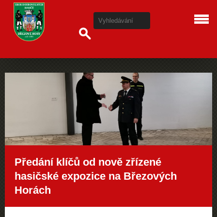
Předání klíčů od nově zřízené
hasičské expozice na Březových
Horách