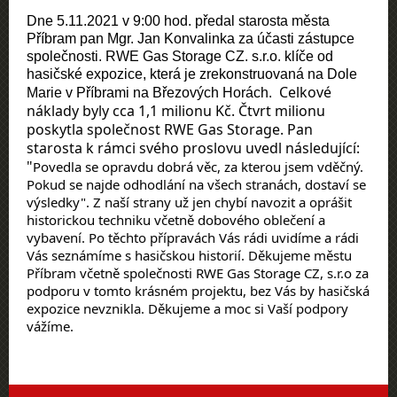
Dne 5.11.2021 v 9:00 hod. předal starosta města
Příbram pan Mgr. Jan Konvalinka za účasti zástupce
společnosti. RWE Gas Storage CZ. s.r.o. klíče od
hasičské expozice, která je zrekonstruovaná na Dole
Celkové 
Marie v Příbrami na Březových Horách.
náklady byly cca 1,1 milionu Kč. Čtvrt milionu 
poskytla společnost RWE Gas Storage. Pan 
starosta k rámci svého proslovu uvedl následující: 
"
Povedla se opravdu dobrá věc, za kterou jsem vděčný. 
Pokud se najde odhodlání na všech stranách, dostaví se 
výsledky". Z naší strany už jen chybí navozit a oprášit 
historickou techniku včetně dobového oblečení a 
vybavení. Po těchto přípravách Vás rádi uvidíme a rádi 
Vás seznámíme s hasičskou historií. Děkujeme městu 
Příbram včetně společnosti RWE Gas Storage CZ, s.r.o za 
podporu v tomto krásném projektu, bez Vás by hasičská 
expozice nevznikla. Děkujeme a moc si Vaší podpory 
vážíme.