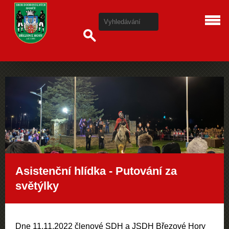
Asistenční hlídka - Putování za
světýlky
Dne 11.11.2022 členové SDH a JSDH Březové Hory