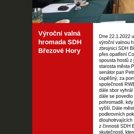
Výroční valná
Dne 22.1.2022 
hromada SDH
výroční valnou 
zbrojnici SDH Bř
Březové Hory
přes opatření C
spousta hostů z 
starosta města 
senátor pan Petr
úspěšný, za pom
společnosti RWE
dále sbor vyhrál
dále se povedlo 
pohromadě, kdy p
vyšší. Dále měs
podkrovních pok
dlouhotrvajících 
z činnosti SDH 
skutečností, kte