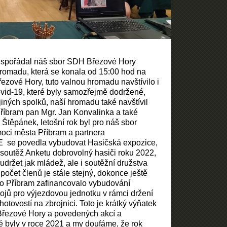
uspořádal náš sbor SDH Březové Hory
hromadu, která se konala od 15:00 hod na
ezové Hory, tuto valnou hromadu navštívilo i
ovid-19, které byly samozřejmě dodržené,
jiných spolků, naší hromadu také navštívil
Příbram pan Mgr. Jan Konvalinka a také
 Štěpánek, letošní rok byl pro náš sbor
oci města Příbram a partnera
 se povedla vybudovat Hasičská expozice,
 soutěž Anketu dobrovolný hasiči roku 2022,
udržet jak mládež, ale i soutěžní družstva
očet členů je stále stejný, dokonce ještě
to Příbram zafinancovalo vybudování
ojů pro výjezdovou jednotku v rámci držení
hotovostí na zbrojnici. Toto je krátký výňatek
Březové Hory a povedených akcí a
ré byly v roce 2021 a my doufáme, že rok