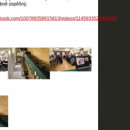
bně úspěšný.
cebook.com/100789358915813/videos/1145933525944320