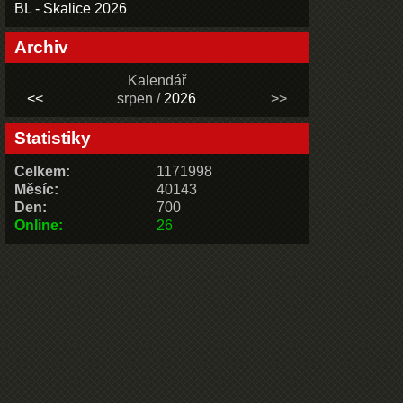
BL - Skalice 2026
Archiv
Kalendář
<<
srpen /
2026
>>
Statistiky
Celkem:
1171998
Měsíc:
40143
Den:
700
Online:
26