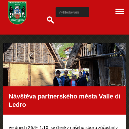
Návštěva partnerského města Valle di
Ledro
Ve dnech 26.9- 1.10. se členky našeho sboru zúčastnily