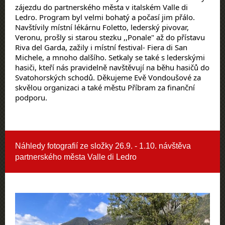
zájezdu do partnerského města v italském Valle di
Ledro. Program byl velmi bohatý a počasí jim přálo.
Navštívily místní lékárnu Foletto, lederský pivovar,
Veronu, prošly si starou stezku ,,Ponale" až do přístavu
Riva del Garda, zažily i místní festival- Fiera di San
Michele, a mnoho dalšího. Setkaly se také s lederskými
hasiči, kteří nás pravidelně navštěvují na běhu hasičů do
Svatohorských schodů. Děkujeme Evě Vondoušové za
skvělou organizaci a také městu Příbram za finanční
podporu.
Náhledy fotografií ze složky
26.9. - 1.10. návštěva
partnerského města Valle di Ledro