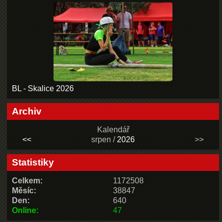
BL - Skalice 2026
Archiv
Kalendář
<<
srpen /
2026
>>
Statistiky
Celkem:
1172508
Měsíc:
38847
Den:
640
Online:
47