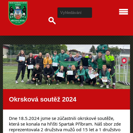
Okrsková soutěž 2024
Dne 18.5.2024 jsme se zúčastnili okrskové soutěže,
která se konala na hřišti Spartak Příbram. Náš sbor zde
reprezentovala 2 družstva mužů od 15 let a 1 družstvo