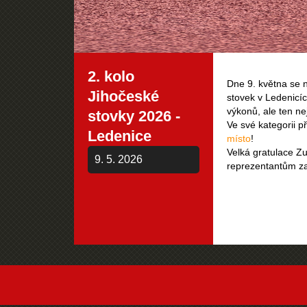
2. kolo
Dne 9. května se n
Jihočeské
stovek v Ledenicíc
výkonů, ale ten ne
stovky 2026 -
Ve své kategorii p
Ledenice
místo
!
Velká gratulace Z
9. 5. 2026
reprezentantům za