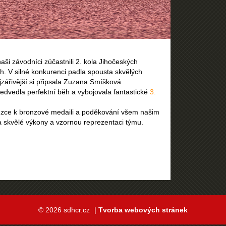
aši závodníci zúčastnili 2. kola Jihočeských
h. V silné konkurenci padla spousta skvělých
jzářivější si připsala Zuzana Smíšková.
ředvedla perfektní běh a vybojovala fantastické
3.
uzce k bronzové medaili a poděkování všem našim
 skvělé výkony a vzornou reprezentaci týmu.
© 2026 sdhcr.cz
|
Tvorba webových stránek