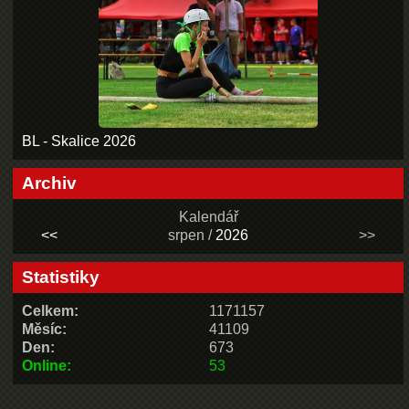
BL - Skalice 2026
Archiv
Kalendář
<<
srpen /
2026
>>
Statistiky
Celkem:
1171157
Měsíc:
41109
Den:
673
Online:
53