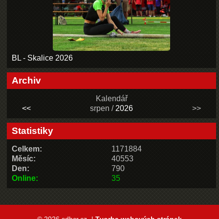
BL - Skalice 2026
Archiv
Kalendář
<<
srpen /
2026
>>
Statistiky
Celkem:
1171884
Měsíc:
40553
Den:
790
Online:
35
© 2026 sdhcr.cz
|
Tvorba webových stránek