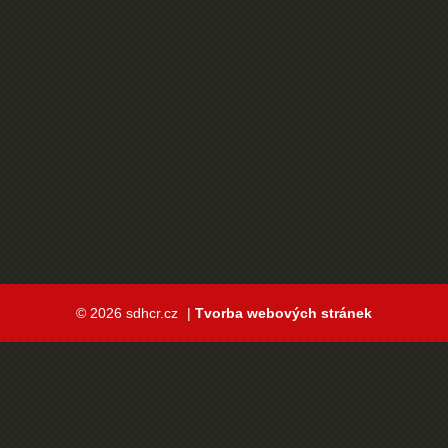
© 2026 sdhcr.cz
|
Tvorba webových stránek