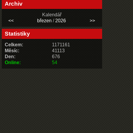
Archiv
Kalendář
<<
březen
/
2026
>>
Statistiky
Celkem:
1171161
Měsíc:
41113
Den:
676
Online:
54