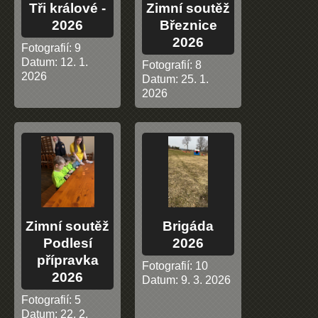
Tři králové -
Zimní soutěž
2026
Březnice
2026
Fotografií:
9
Datum:
12. 1.
Fotografií:
8
2026
Datum:
25. 1.
2026
Zimní soutěž
Brigáda
Podlesí
2026
přípravka
Fotografií:
10
2026
Datum:
9. 3. 2026
Fotografií:
5
Datum:
22. 2.