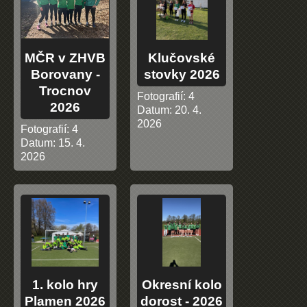
MČR v ZHVB
Klučovské
Borovany -
stovky 2026
Trocnov
Fotografií:
4
2026
Datum:
20. 4.
2026
Fotografií:
4
Datum:
15. 4.
2026
1. kolo hry
Okresní kolo
Plamen 2026
dorost - 2026