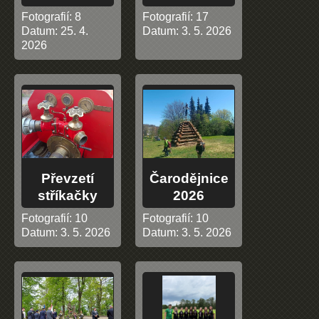
Fotografií:
8
Fotografií:
17
Datum:
25. 4.
Datum:
3. 5. 2026
2026
Převzetí
Čarodějnice
stříkačky
2026
Fotografií:
10
Fotografií:
10
Datum:
3. 5. 2026
Datum:
3. 5. 2026