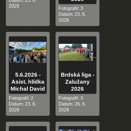
Datum:
23. 6.
2026
Fotografií:
3
Datum:
23. 6.
2026
5.6.2026 -
Brdská liga -
Asist. hlídka
Zalužany
Michal David
2026
Fotografií:
2
Fotografií:
3
Datum:
23. 6.
Datum:
26. 6.
2026
2026