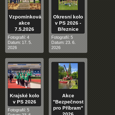
Vzpomínková
Okresní kolo
akce
v PS 2026 -
7.5.2026
Březnice
Fotografií:
4
Fotografií:
5
Datum:
17. 5.
Datum:
23. 6.
2026
2026
Krajské kolo
Akce
v PS 2026
"Bezpečnost
pro Příbram"
Fotografií:
5
2026