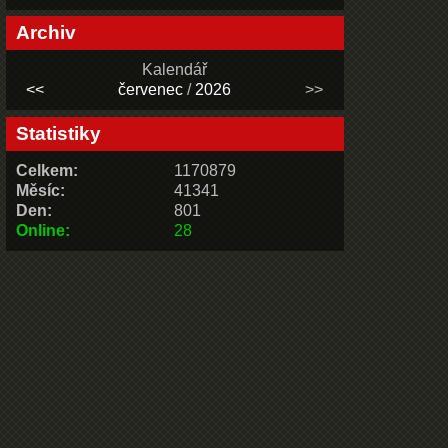
Archiv
Kalendář
<<
červenec
/
2026
>>
Statistiky
Celkem:
1170879
Měsíc:
41341
Den:
801
Online:
28