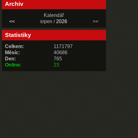
Archiv
Kalendář
<<
srpen /
2026
>>
Statistiky
Celkem:
1171797
Měsíc:
40686
Den:
765
Online:
23