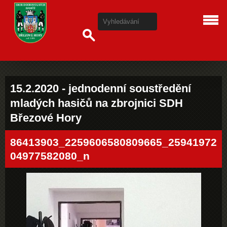
15.2.2020 - jednodenní soustředění
mladých hasičů na zbrojnici SDH
Březové Hory
86413903_2259606580809665_25941972
04977582080_n