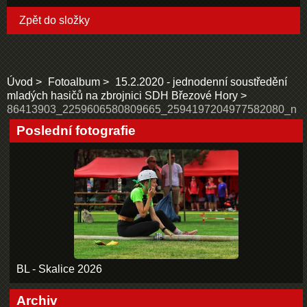
Zpět do složky
Úvod
Fotoalbum
15.2.2020 - jednodenní soustředění
mladých hasičů na zbrojnici SDH Březové Hory
86413903_2259606580809665_2594197204977582080_n
Poslední fotografie
BL - Skalice 2026
Archiv