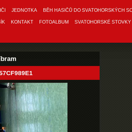
IČI
JEDNOTKA
BĚH HASIČŮ DO SVATOHORSKÝCH S
ÍK
KONTAKT
FOTOALBUM
SVATOHORSKÉ STOVKY
říbram
B57CF989E1