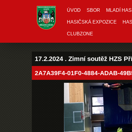
ÚVOD
SBOR
MLADÍ HAS
HASIČSKÁ EXPOZICE
HAS
CLUBZONE
17.2.2024 . Zimní soutěž HZS P
2A7A39F4-01F0-4884-ADAB-49