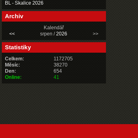
BL - Skalice 2026
Archiv
Kalendář
<<
srpen /
2026
>>
Statistiky
Celkem:
1172705
Měsíc:
38270
Den:
654
Online:
41