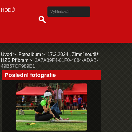
CHODŮ
Úvod
Fotoalbum
17.2.2024 . Zimní soutěž
HZS Příbram
2A7A39F4-01F0-4884-ADAB-
49B57CF989E1
Poslední fotografie