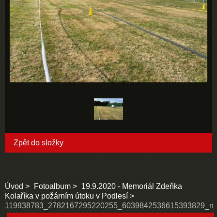
Zpět do složky
Úvod
Fotoalbum
19.9.2020 - Memoriál Zdeňka
Kolaříka v požárním útoku v Podlesí
119938783_2782167295220255_6039842536615393829_n