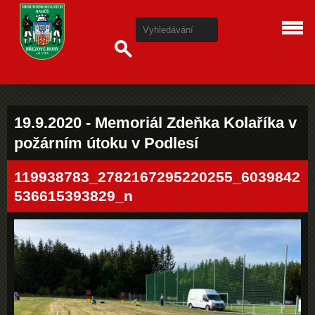
19.9.2020 - Memoriál Zdeňka Kolaříka v
požárním útoku v Podlesí
119938783_2782167295220255_6039842
536615393829_n