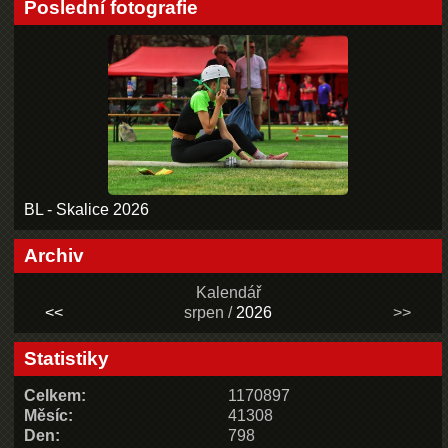
Poslední fotografie
BL - Skalice 2026
Archiv
Kalendář
<<
srpen /
2026
>>
Statistiky
Celkem:
1170897
Měsíc:
41308
Den:
798