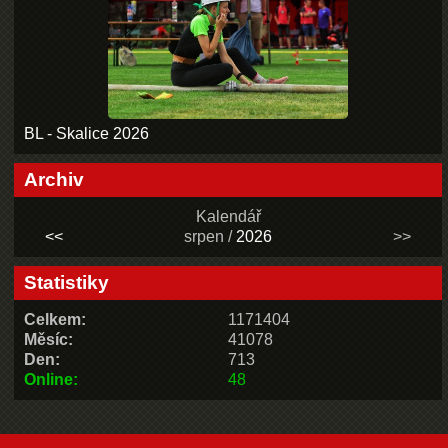
BL - Skalice 2026
Archiv
Kalendář
<<
srpen /
2026
>>
Statistiky
Celkem:
1171404
Měsíc:
41078
Den:
713
Online:
48