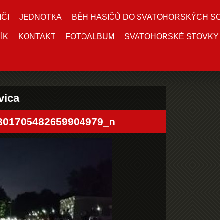
IČI
JEDNOTKA
BĚH HASIČŮ DO SVATOHORSKÝCH S
ÍK
KONTAKT
FOTOALBUM
SVATOHORSKÉ STOVKY
vica
801705482659904979_n