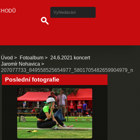
CHODŮ
Úvod
Fotoalbum
24.6.2021 koncert
Jaromír Nohavica
207077733_849558525654977_5801705482659904979_n
Poslední fotografie