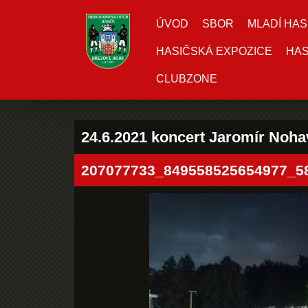
ÚVOD
SBOR
MLADÍ HAS
HASIČSKÁ EXPOZICE
HAS
CLUBZONE
24.6.2021 koncert Jaromír Noha
207077733_849558525654977_5