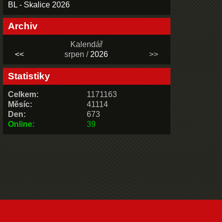
BL - Skalice 2026
Archiv
Kalendář
<<
srpen /
2026
>>
Statistiky
Celkem:
1171163
Měsíc:
41114
Den:
673
Online:
39