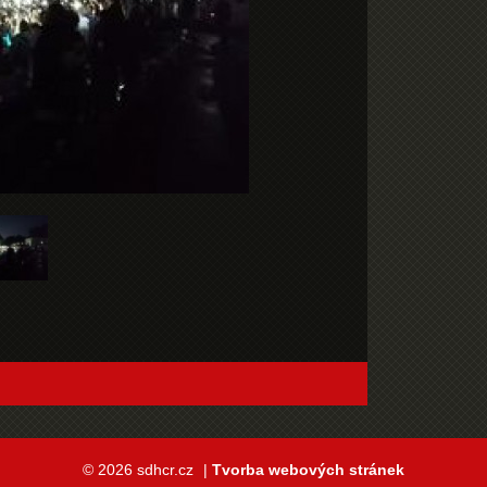
© 2026 sdhcr.cz
|
Tvorba webových stránek