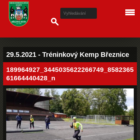
29.5.2021 - Tréninkový Kemp Březnice
189964927_3445035622266749_8582365
61664440428_n