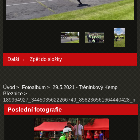
Další →
Zpět do složky
Úvod
Fotoalbum
29.5.2021 - Tréninkový Kemp
Březnice
189964927_3445035622266749_858236561664440428_n
Poslední fotografie