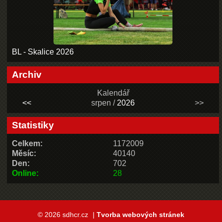
BL - Skalice 2026
Archiv
Kalendář
<<
srpen /
2026
>>
Statistiky
Celkem:
1172009
Měsíc:
40140
Den:
702
Online:
28
© 2026 sdhcr.cz
|
Tvorba webových stránek