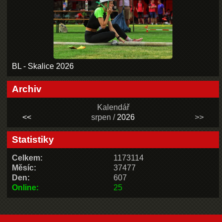
BL - Skalice 2026
Archiv
Kalendář
<<
srpen /
2026
>>
Statistiky
Celkem:
1173114
Měsíc:
37477
Den:
607
Online:
25