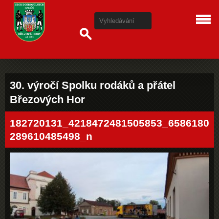
30. výročí Spolku rodáků a přátel
Březových Hor
182720131_4218472481505853_6586180
289610485498_n