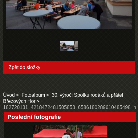
Zpět do složky
Úvod
Fotoalbum
30. výročí Spolku rodáků a přátel
Březových Hor
182720131_4218472481505853_6586180289610485498_n
Poslední fotografie