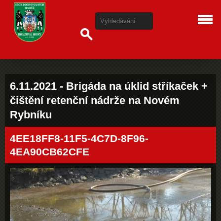
6.11.2021 - Brigáda na úklid stříkaček +
čištění retenční nádrže na Novém
Rybníku
4EE18FF8-11F5-4C7D-8F96-
4EA90CB62CFE