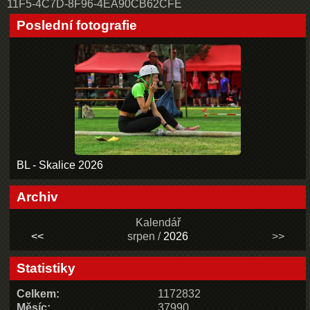
11F5-4C7D-8F96-4EA90CB62CFE
Poslední fotografie
BL - Skalice 2026
Archiv
Kalendář
<<
srpen /
2026
>>
Statistiky
Celkem:
1172832
Měsíc:
37990