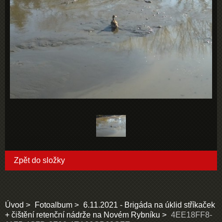
Zpět do složky
Úvod
Fotoalbum
6.11.2021 - Brigáda na úklid stříkaček
+ čištění retenční nádrže na Novém Rybníku
4EE18FF8-