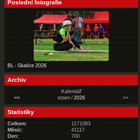
Poslední fotografie
BL - Skalice 2026
Archiv
Kalendář
<<
srpen /
2026
>>
Statistiky
Celkem:
1171083
Měsíc:
41117
Den:
700