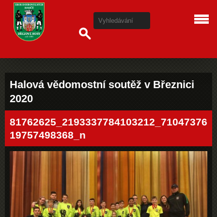
Halová vědomostní soutěž v Březnici
2020
81762625_2193337784103212_71047376
19757498368_n