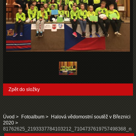
Zpět do složky
Úvod
Fotoalbum
Halová vědomostní soutěž v Březnici
2020
81762625_2193337784103212_7104737619757498368_n