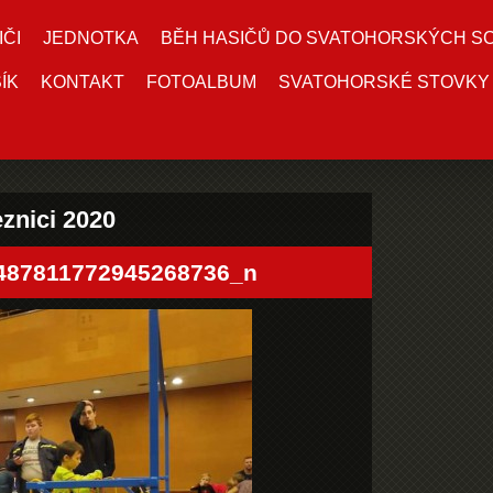
IČI
JEDNOTKA
BĚH HASIČŮ DO SVATOHORSKÝCH S
ÍK
KONTAKT
FOTOALBUM
SVATOHORSKÉ STOVKY
znici 2020
487811772945268736_n