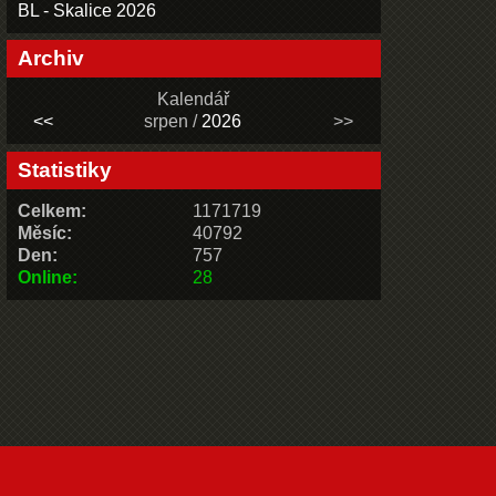
BL - Skalice 2026
Archiv
Kalendář
<<
srpen /
2026
>>
Statistiky
Celkem:
1171719
Měsíc:
40792
Den:
757
Online:
28