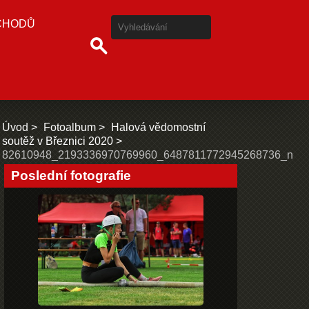
CHODŮ
Úvod
Fotoalbum
Halová vědomostní
soutěž v Březnici 2020
82610948_2193336970769960_6487811772945268736_n
Poslední fotografie