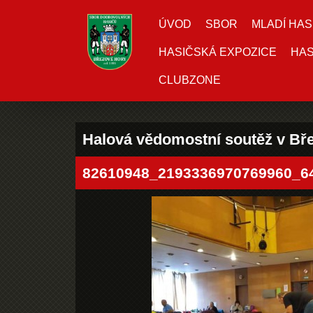
ÚVOD
SBOR
MLADÍ HAS
HASIČSKÁ EXPOZICE
HAS
CLUBZONE
Halová vědomostní soutěž v Bře
82610948_2193336970769960_6