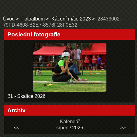
Úvod
Fotoalbum
Kácení máje 2023
28433002-
79FD-4608-B2E7-8578F28F0E32
Poslední fotografie
BL - Skalice 2026
Archiv
Kalendář
<<
srpen /
2026
>>